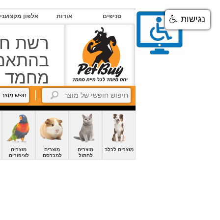
סניפים
סניפים
אודות
אלפון מקצועני
נגישות
אודות
רשת חנ
אלפון
מקצוענים
בהתאמה
מחמד
צור
קשר
חפש מוצר 
petBuyBook
קרוקודלים-הסבר
החשבון
שלי
מוצרים לכלב
מוצרים
מוצרים
מוצרים
לחתול
למכרסם
לציפורים
זיכיון
כניסה