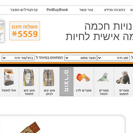
ם
כתבות ומידע
צור קשר
PetBuyBook
קרוקודלים-הסבר
ויות חכמה
הר
 אישית לחיות
ל
המתאים במיוחד ל
מוצרים
מוצרים
מוצרים
מוצרים לדג
מזון יבש
מזון יבש
חול לחתול
לחמוס
לזוחל
לכלב
לחתול