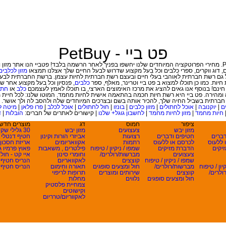
פט ביי - PetBuy
, דוג ווקרים
,
ספרי כלבים וכל בעל מקצוע שדרוש לבעל החיים שלך אצלנו תמצאו
מזון לכלבים
ות. כמו כן תוכלו למצוא ב פט ביי וטרינר, מאלף, ספר
כלבים
נם! בנוסף אנו גאים להציג את מרכז האימוצים הארצי, בו תוכלו לאמץ לעצמכם
כלב
או
חתו
מהירה. פט ביי היא רשת חיות חכמה בהתאמה אישית לחיות מחמד. המוטו שלנו: לכל חיית 
חברתית בשביל החיה שלך, להכיר אותה בשם ובצרכים המיוחדים שלה ולהסב לה ולך אושר.
ם
|
יוקנובה
|
אוכל לחתולים
|
מזון כלבים
|
בונזו
|
חול לחתולים
|
אוכל לכלב
|
פרו פלאן
|
מיטה ל
חיות מחמד
|
מזון לחיות מחמד
|
לחשבון גוגל+ שלנו
|
קישורים לאתרים של חברים:
הובלות
|
ד
ציפור
חמוס
דג
מוצרים חדש
מזון יבש
צעצועים
מזון יבש
30 גלילי שקי...
דברים
חטיפים ודברים
רצועות
אביזרי הורות וקינון
חטיף דנטלי ל
 ללעוס
לכרסם או ללעוס
רתמות
אקוואריומים
אריזת חסכון .
יקים
הדברת מזיקים
שמפו / ניקיון / טיפוח
פילטרים , משאבות
פאוץ פרמיו ג.
צעצועים
מברשות/רולרים/
וחומרי סינון
איי קט - חול..
שמפו / ניקיון / טיפוח
קוצצים
לאקוואריום
הנריס חטיף א
יון / טיפוח
מברשות/רולרים/
חול ומצעים סופגים
תאורה וחימום
הנריס חטיף א
ולרים/
קוצצים
שירותים ומוצרים
תרופות לריפוי
חול ומצעים סופגים
נלווים
מחלות
צמחיית פלסטיק
וקישוטים
לאקווריום/טרריום