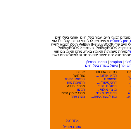
ל
י חיים
,
מזון לחתולים
ובעצם מזון לכל סוגי החיות. PetBuy הוא
לא עוד אתר לחיות מחמד, אלא פורטל לבעלי חיים המכיל גם רשת חברתית לאוהבי בעלי חיים ובעצם רשת חברתית לחיות עצמן. ברשת החברתית לבעלי חיים של PetBuy (PetBuyBOOK) תוכלו למצוא לחיית
, פנסיון וכל בעל מקצוע אחר שהצטרף ל PetBuyBOOK. הצטרפו ל PetBuyBOOK
ל
מאחת מעמותות האימוץ בארץ. מרכז האימוצים הוא
מחמד מגיע יחס מיוחד.יחס מיוחד זה למשל לפתח רשת
כלב
|
proplan
|
נוטרם
|
פרופלן
וג ווקר
|
טיפול בעזרת בעלי חיים
ים
כתבות אחרונות
אודות
תראו אותנו! ...
צור קשר
...
שימוש נכון ב...
הרשמה לאתר
..
דרכי טיפול ו...
התאמת מזון
..
חתולים ונהני...
מכתבי תודה
.
מוצרי אילוף ...
תקנון
...
סרטונים מצחי...
מרכז אימוץ עצמי
...
מה לעשות כשה...
מפת אתר
אתר רגיל
אתר במובייל