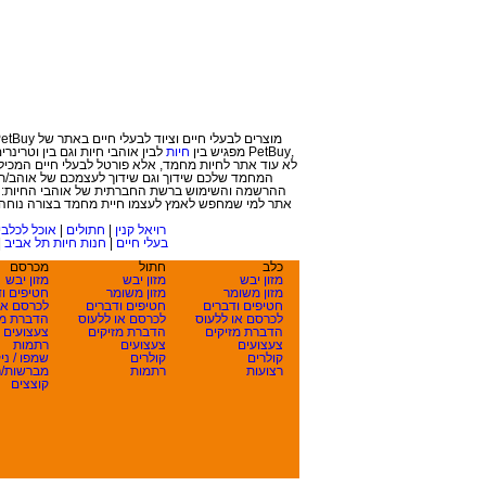
מוצרים לבעלי חיים וציוד לבעלי חיים באתר של PetBuy. מחירי הפרוטקציה המיוחדים שלנו יחשפו בפניך לאחר הרשמה בלבד! פטביי הנו אתר מזון ומוצרים לבעלי חיים. עבור בעלי חיים ואוהבי בע
,PetBuy מפג
יש בין
חיות
ל
בין אוהבי חיות וגם בין
וטרינרים
המחמד שלכם שידוך וגם שידוך לעצמכם של אוהב/ת חי
ההרשמה והשימוש ברשת החברתית של אוהבי החיות: חי
אתר למי שמחפש לאמץ לעצמו חיית מחמד בצורה נוחה ו
רויאל קנין
|
חתולים
|
אוכל לכלבי
בעלי חיים
|
חנות חיות תל אביב
|
כלב
חתול
מכרסם
מזון יבש
מזון יבש
מזון יבש
מזון משומר
מזון משומר
חטיפים ו
חטיפים ודברים
חטיפים ודברים
לכרסם או
לכרסם או ללעוס
לכרסם או ללעוס
הדברת מז
הדברת מזיקים
הדברת מזיקים
צעצועים
צעצועים
צעצועים
רתמות
קולרים
קולרים
שמפו / ניק
רצועות
רתמות
מברשות/ר
קוצצים