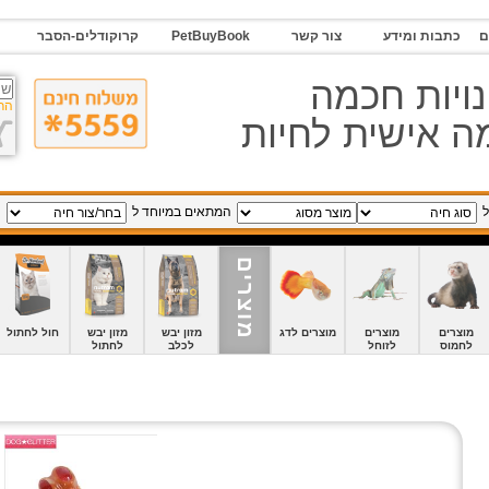
ם
כתבות ומידע
צור קשר
PetBuyBook
קרוקודלים-הסבר
ויות חכמה
הר
 אישית לחיות
ל
המתאים במיוחד ל
מוצרים
מוצרים
מוצרים
מוצרים לדג
מזון יבש
מזון יבש
חול לחתול
לחמוס
לזוחל
לכלב
לחתול