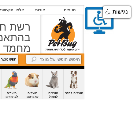
סניפים
סניפים
אודות
אלפון מקצועני
נגישות
אודות
רשת חנ
אלפון
מקצוענים
בהתאמה
מחמד
צור
קשר
חפש מוצר 
petBuyBook
קרוקודלים-הסבר
החשבון
שלי
מוצרים לכלב
מוצרים
מוצרים
מוצרים
לחתול
למכרסם
לציפורים
זיכיון
כניסה