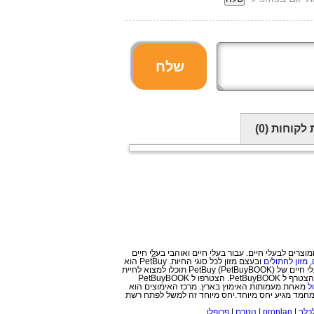
שלח
 לקוחות
(0)
ל
י חיים
,
מזון לחתולים
ובעצם מזון לכל סוגי החיות. PetBuy הוא
לא עוד אתר לחיות מחמד, אלא פורטל לבעלי חיים המכיל גם רשת חברתית לאוהבי בעלי חיים ובעצם רשת חברתית לחיות עצמן. ברשת החברתית לבעלי חיים של PetBuy (PetBuyBOOK) תוכלו למצוא לחיית
, פנסיון וכל בעל מקצוע אחר שהצטרף ל PetBuyBOOK. הצטרפו ל PetBuyBOOK
ל
מאחת מעמותות האימוץ בארץ. מרכז האימוצים הוא
מחמד מגיע יחס מיוחד.יחס מיוחד זה למשל לפתח רשת
כלב
|
proplan
|
נוטרם
|
פרופלן