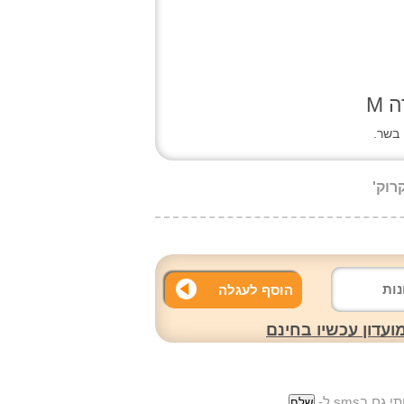
 M
 בשר.
הוסף לעגלה
עדון עכשיו בחינם
ם בsms ל-