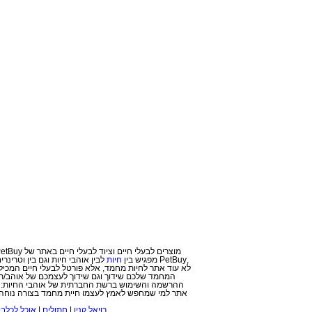
מוצרים לבעלי חיים וציוד לבעלי חיים באתר של PetBuy. מחירי הפרוטקציה המיוחדים שלנו יחשפו בפניך לאחר הרשמה בלבד! פטביי הנו אתר מזון ומוצרים לבעלי חיים. עבור בעלי חיים ואוהבי בע
,PetBuy מפג
יש בין
חיות
ל
בין אוהבי חיות וגם בין
וטרינרים
המחמד שלכם שידוך וגם שידוך לעצמכם של אוהב/ת חי
ההרשמה והשימוש ברשת החברתית של אוהבי החיות: חי
אתר למי שמחפש לאמץ לעצמו חיית מחמד בצורה נוחה ו
רויאל קנין
|
חתולים
|
אוכל לכלבי