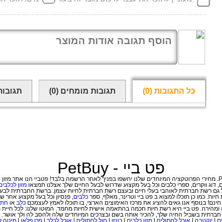
כל התגובות
(0)
תגובות מומחים
(0)
תגובות
פט ביי - PetBuy
, דוג ווקרים
,
ספרי כלבים וכל בעל מקצוע שדרוש לבעל החיים שלך אצלנו תמצאו
מזון לכלבים
ות. כמו כן תוכלו למצוא ב פט ביי וטרינר, מאלף, ספר
כלבים
נם! בנוסף אנו גאים להציג את מרכז האימוצים הארצי, בו תוכלו לאמץ לעצמכם
כלב
או
חתו
מהירה. פט ביי היא רשת חיות חכמה בהתאמה אישית לחיות מחמד. המוטו שלנו: לכל חיית 
חברתית בשביל החיה שלך, להכיר אותה בשם ובצרכים המיוחדים שלה ולהסב לה ולך אושר.
ם
|
יוקנובה
|
אוכל לחתולים
|
מזון כלבים
|
בונזו
|
חול לחתולים
|
אוכל לכלב
|
פרו פלאן
|
מיטה ל