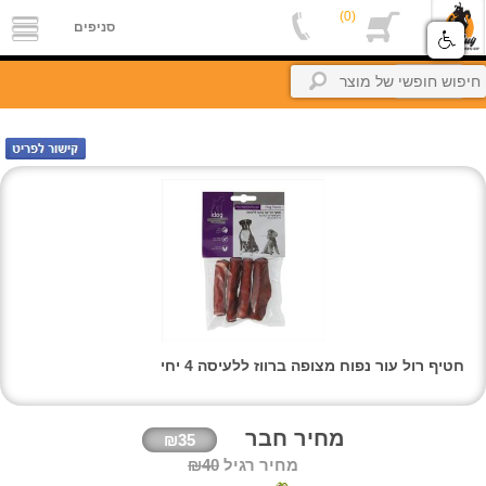
(0)
סניפים
סניפים
אודות
חזרה
אלפון
מקצוענים
צור
קשר
petBuyBook
קרוקודלים-הסבר
החשבון
שלי
זיכיון
חטיף רול עור נפוח מצופה ברווז ללעיסה 4 יחי
כניסה
מחיר חבר
₪35
מחיר רגיל
₪40