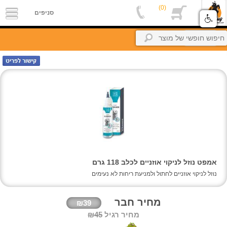
(0)
סניפים
סניפים
אודות
חזרה
אלפון
מקצוענים
צור
קשר
petBuyBook
קרוקודלים-הסבר
החשבון
שלי
אמפט נוזל לניקוי אוזניים לכלב 118 גרם
זיכיון
נוזל לניקוי אוזניים לחתול ולמניעת ריחות לא נעימים
כניסה
מחיר חבר
₪39
מחיר רגיל
₪45