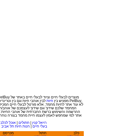
מוצרים לבעלי חיים וציוד לבעלי חיים באתר של PetBuy. מחירי הפרוטקציה המיוחדים שלנו יחשפו בפניך לאחר הרשמה בלבד! פטביי הנו אתר מזון ומוצרים לבעלי חיים. עבור בעלי חיים ואוהבי בע
,PetBuy מפג
יש בין
חיות
ל
בין אוהבי חיות וגם בין
וטרינרים
המחמד שלכם שידוך וגם שידוך לעצמכם של אוהב/ת חי
ההרשמה והשימוש ברשת החברתית של אוהבי החיות: חי
אתר למי שמחפש לאמץ לעצמו חיית מחמד בצורה נוחה ו
רויאל קנין
|
חתולים
|
אוכל לכלבי
בעלי חיים
|
חנות חיות תל אביב
|
כלב
חתול
מכרסם