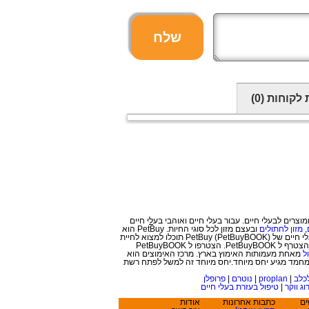
שלח
 לקוחות
(0)
ל
י חיים
,
מזון לחתולים
ובעצם מזון לכל סוגי החיות. PetBuy הוא
לא עוד אתר לחיות מחמד, אלא פורטל לבעלי חיים המכיל גם רשת חברתית לאוהבי בעלי חיים ובעצם רשת חברתית לחיות עצמן. ברשת החברתית לבעלי חיים של PetBuy (PetBuyBOOK) תוכלו למצוא לחיית
, פנסיון וכל בעל מקצוע אחר שהצטרף ל PetBuyBOOK. הצטרפו ל PetBuyBOOK
ל
מאחת מעמותות האימוץ בארץ. מרכז האימוצים הוא
מחמד מגיע יחס מיוחד.יחס מיוחד זה למשל לפתח רשת
כלב
|
proplan
|
נוטרם
|
פרופלן
וג ווקר
|
טיפול בעזרת בעלי חיים
ים
כתבות אחרונות
אודות