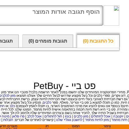
כל התגובות
(0)
תגובות מומחים
(0)
תגובות
פט ביי - PetBuy
, דוג ווקרים
,
ספרי כלבים וכל בעל מקצוע שדרוש לבעל החיים שלך אצלנו תמצאו
מזון לכלבים
ות. כמו כן תוכלו למצוא ב פט ביי וטרינר, מאלף, ספר
כלבים
נם! בנוסף אנו גאים להציג את מרכז האימוצים הארצי, בו תוכלו לאמץ לעצמכם
כלב
או
חתו
מהירה. פט ביי היא רשת חיות חכמה בהתאמה אישית לחיות מחמד. המוטו שלנו: לכל חיית 
חברתית בשביל החיה שלך, להכיר אותה בשם ובצרכים המיוחדים שלה ולהסב לה ולך אושר.
ם
|
יוקנובה
|
אוכל לחתולים
|
מזון כלבים
|
בונזו
|
חול לחתולים
|
אוכל לכלב
|
פרו פלאן
|
מיטה ל
חיות מחמד
|
מזון לחיות מחמד
|
לחשבון גוגל+ שלנו
|
קישורים לאתרים של חברים:
הובלות
|
ד
ציפור
חמוס
דג
מוצרים חדש