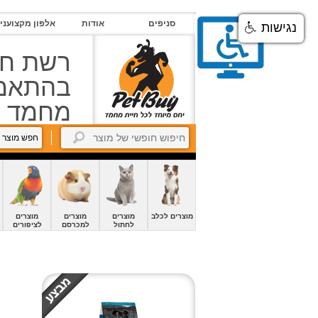
סניפים
סניפים
אודות
אלפון מקצועני
נגישות
אודות
רשת חנ
אלפון
מקצוענים
בהתאמה
מחמד
צור
קשר
חפש מוצר 
petBuyBook
קרוקודלים-הסבר
החשבון
שלי
מוצרים לכלב
מוצרים
מוצרים
מוצרים
לחתול
למכרסם
לציפורים
זיכיון
כניסה