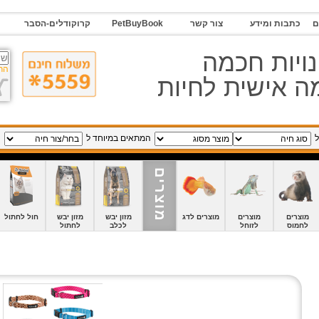
ם
כתבות ומידע
צור קשר
PetBuyBook
קרוקודלים-הסבר
ויות חכמה
הר
 אישית לחיות
ל
המתאים במיוחד ל
מוצרים
מוצרים
מוצרים
מוצרים לדג
מזון יבש
מזון יבש
חול לחתול
לחמוס
לזוחל
לכלב
לחתול