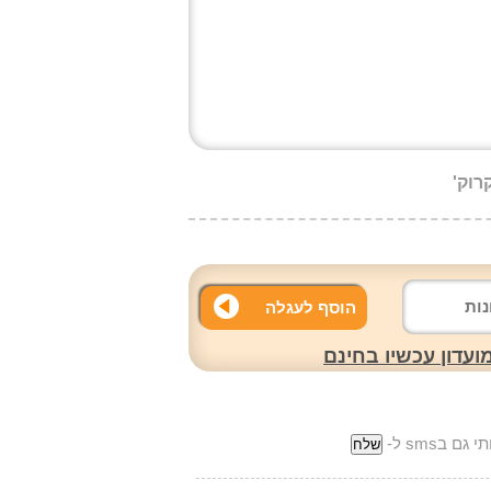
הוסף לעגלה
עדון עכשיו בחינם
ם בsms ל-