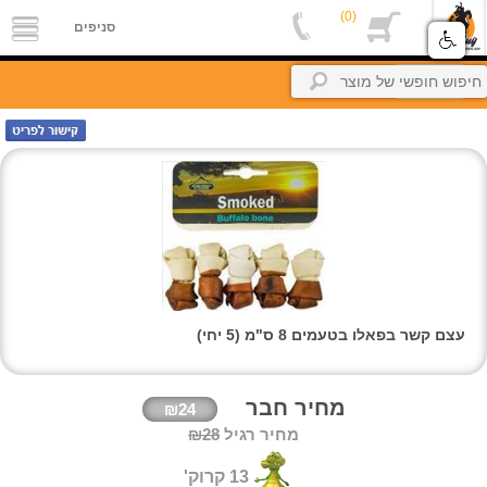
(0)
סניפים
סניפים
אודות
חזרה
אלפון
מקצוענים
צור
קשר
petBuyBook
קרוקודלים-הסבר
החשבון
שלי
עצם קשר בפאלו בטעמים 8 ס"מ (5 יחי)
זיכיון
כניסה
מחיר חבר
₪24
מחיר רגיל
₪28
13 קרוק'