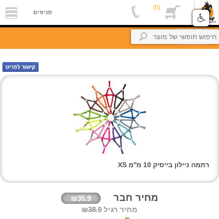
(0)
סניפים
סניפים
אודות
חזרה
אלפון
מקצוענים
צור
קשר
petBuyBook
קרוקודלים-הסבר
החשבון
שלי
זיכיון
רתמה ניילון בייסיק 10 מ''מ XS
כניסה
מחיר חבר
₪35.9
מחיר רגיל
₪38.9