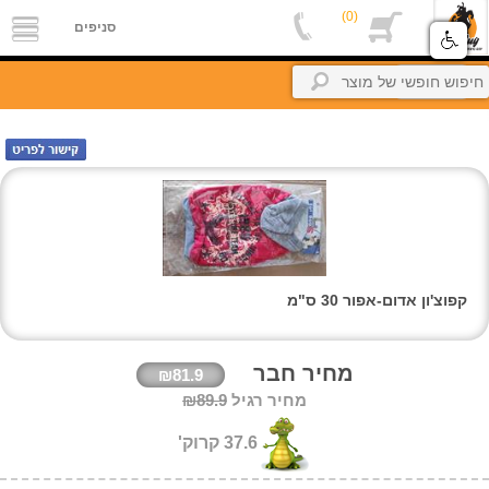
(0)
סניפים
סניפים
אודות
חזרה
אלפון
מקצוענים
צור
קשר
petBuyBook
קרוקודלים-הסבר
קפוצ'ון אדום-אפור 30 ס"מ
החשבון
שלי
זיכיון
מחיר חבר
₪81.9
מחיר רגיל
₪89.9
כניסה
37.6 קרוק'