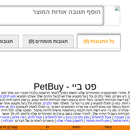
כל התגובות
(0)
תגובות מומחים
(0)
תגובות
פט ביי - PetBuy
, דוג ווקרים
,
ספרי כלבים וכל בעל מקצוע שדרוש לבעל החיים שלך אצלנו תמצאו
מזון לכלבים
ות. כמו כן תוכלו למצוא ב פט ביי וטרינר, מאלף, ספר
כלבים
נם! בנוסף אנו גאים להציג את מרכז האימוצים הארצי, בו תוכלו לאמץ לעצמכם
כלב
או
חתו
מהירה. פט ביי היא רשת חיות חכמה בהתאמה אישית לחיות מחמד. המוטו שלנו: לכל חיית 
חברתית בשביל החיה שלך, להכיר אותה בשם ובצרכים המיוחדים שלה ולהסב לה ולך אושר.
ם
|
יוקנובה
|
אוכל לחתולים
|
מזון כלבים
|
בונזו
|
חול לחתולים
|
אוכל לכלב
|
פרו פלאן
|
מיטה ל
חיות מחמד
|
מזון לחיות מחמד
|
לחשבון גוגל+ שלנו
|
קישורים לאתרים של חברים:
הובלות
|
ד
ציפור
חמוס
דג
מוצרים חדש