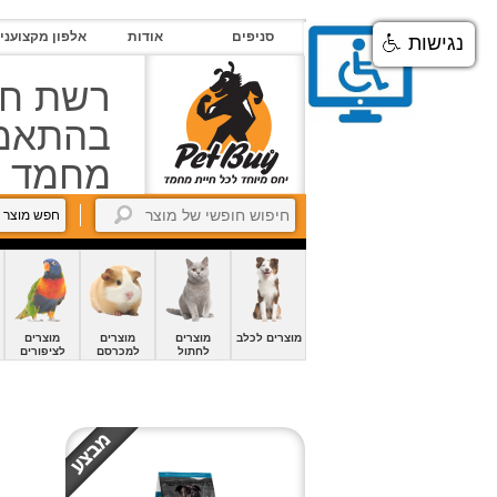
סניפים
סניפים
אודות
אלפון מקצועני
נגישות
אודות
רשת חנ
אלפון
מקצוענים
בהתאמה
מחמד
צור
קשר
חפש מוצר 
petBuyBook
קרוקודלים-הסבר
החשבון
שלי
מוצרים לכלב
מוצרים
מוצרים
מוצרים
לחתול
למכרסם
לציפורים
זיכיון
כניסה