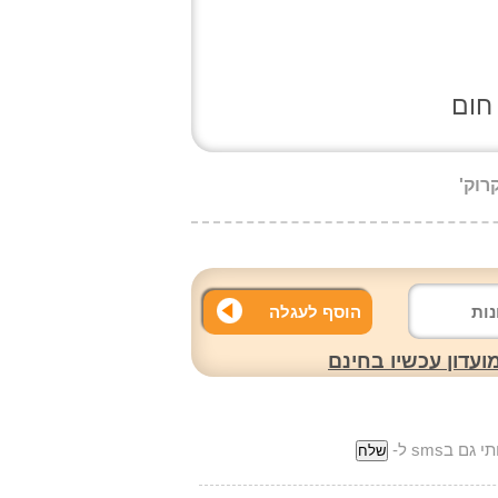
הוסף לעגלה
עדון עכשיו בחינם
ם בsms ל-