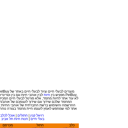
מוצרים לבעלי חיים וציוד לבעלי חיים באתר של PetBuy. מחירי הפרוטקציה המיוחדים שלנו יחשפו בפניך לאחר הרשמה בלבד! פטביי הנו אתר מזון ומוצרים לבעלי חיים. עבור בעלי חיים ואוהבי בע
,PetBuy מפג
יש בין
חיות
ל
בין אוהבי חיות וגם בין
וטרינרים
המחמד שלכם שידוך וגם שידוך לעצמכם של אוהב/ת חי
ההרשמה והשימוש ברשת החברתית של אוהבי החיות: חי
אתר למי שמחפש לאמץ לעצמו חיית מחמד בצורה נוחה ו
רויאל קנין
|
חתולים
|
אוכל לכלבי
בעלי חיים
|
חנות חיות תל אביב
|
כלב
חתול
מכרסם