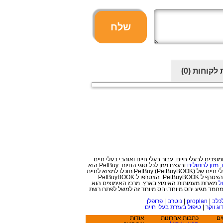
שלח
 לקוחות
(0)
ל
י חיים
,
מזון לחתולים
ובעצם מזון לכל סוגי החיות. PetBuy הוא
לא עוד אתר לחיות מחמד, אלא פורטל לבעלי חיים המכיל גם רשת חברתית לאוהבי בעלי חיים ובעצם רשת חברתית לחיות עצמן. ברשת החברתית לבעלי חיים של PetBuy (PetBuyBOOK) תוכלו למצוא לחיית
, פנסיון וכל בעל מקצוע אחר שהצטרף ל PetBuyBOOK. הצטרפו ל PetBuyBOOK
ל
מאחת מעמותות האימוץ בארץ. מרכז האימוצים הוא
מחמד מגיע יחס מיוחד.יחס מיוחד זה למשל לפתח רשת
כלב
|
proplan
|
נוטרם
|
פרופלן
וג ווקר
|
טיפול בעזרת בעלי חיים
ים
כתבות אחרונות
אודות