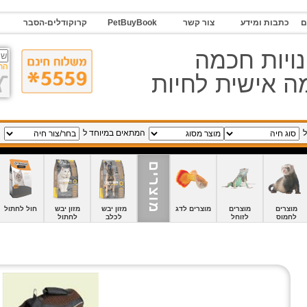
ם
כתבות ומידע
צור קשר
PetBuyBook
קרוקודלים-הסבר
ויות חכמה
הר
 אישית לחיות
ל
המתאים במיוחד ל
מוצרים
מוצרים
מוצרים
מוצרים לדג
מזון יבש
מזון יבש
חול לחתול
לחמוס
לזוחל
לכלב
לחתול